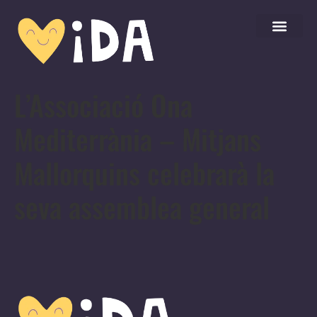
L’Associació Ona
Mediterrània – Mitjans
Mallorquins celebrarà la
seva assemblea general