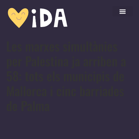
Les marxes simultànies
per Palestina ja arriben a
58: tots els municipis de
Mallorca i cinc barriades
de Palma