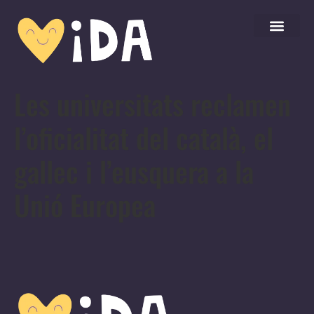
Les universitats reclamen
l’oficialitat del català, el
gallec i l’eusquera a la
Unió Europea