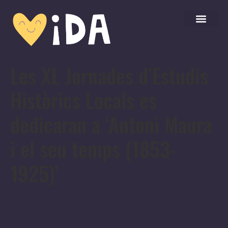
Les XL Jornades d’Estudis
Històrics Locals es
dedicaran a ‘Antoni Maura
i el seu temps (1853-
1925)’