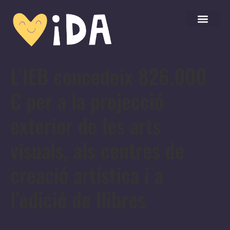
L’IEB concedeix 826.000
€ per a la projecció
exterior de les arts
visuals, als centres de
creació artística i a
l’edició de llibres