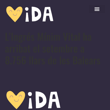
L’Ingrés Mínim Vital ha
arribat el setembre a
8.756 llars de les Balears