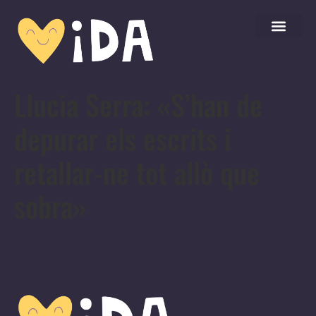
Llucia Serra: «S’han de
depurar els escrits i
retallar-ne tot allò que
sobra»