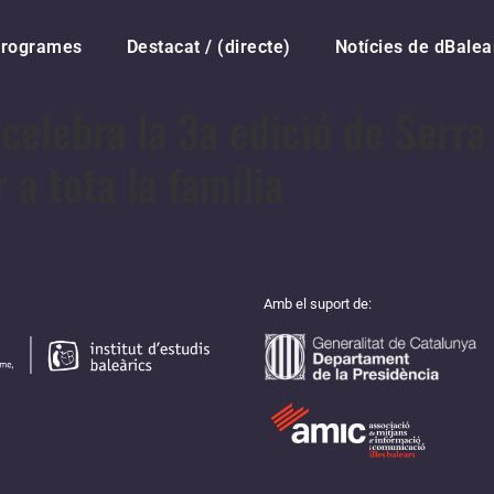
rogrames
Destacat / (directe)
Notícies de dBalea
 celebra la 3a edició de Ser
 a tota la família
Amb el suport de: