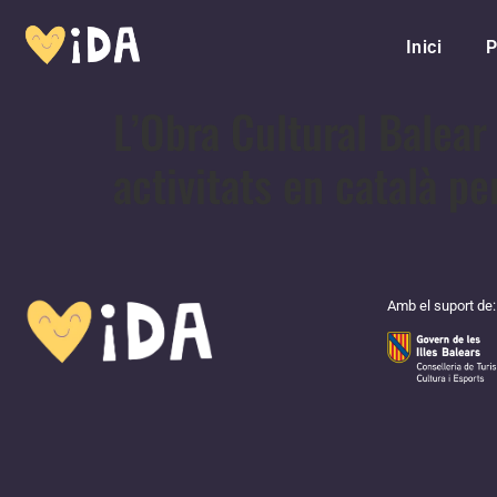
Inici
P
L’Obra Cultural Balear
activitats en català per
Amb el suport de: