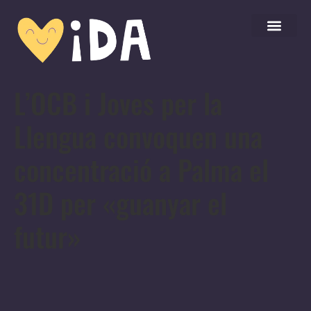
L’OCB i Joves per la
Llengua convoquen una
concentració a Palma el
31D per «guanyar el
futur»