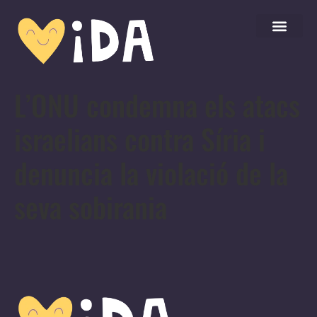
L’ONU condemna els atacs
israelians contra Síria i
denuncia la violació de la
seva sobirania