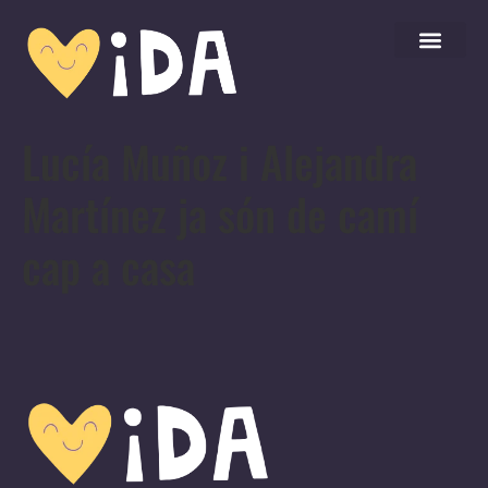
Lucía Muñoz i Alejandra
Martínez ja són de camí
cap a casa