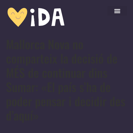
Mallorca Nova no
comparteix la decisió de
MÉS de continuar dins
Sumar: «El país s’ha de
poder pensar i decidir des
d’aquí»