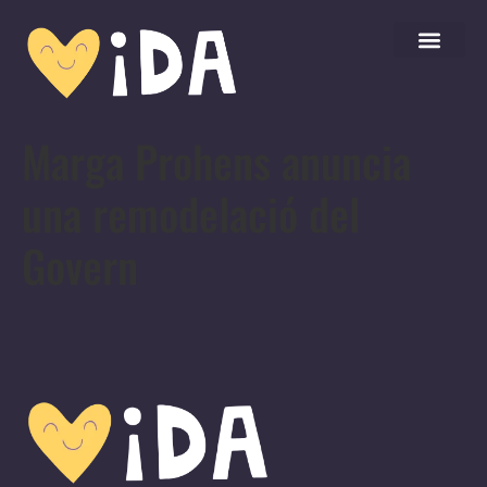
Marga Prohens anuncia
una remodelació del
Govern