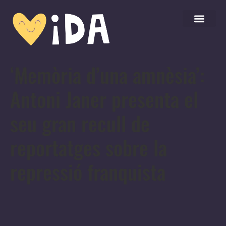
‘Memòria d’una amnèsia’:
Antoni Janer presenta el
seu gran recull de
reportatges sobre la
repressió franquista