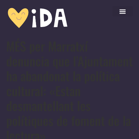
MÉS per Marratxí
denuncia que l’Ajuntament
ha abandonat la política
cultural: «Estan
desmantellant les
polítiques de foment de la
lectura»