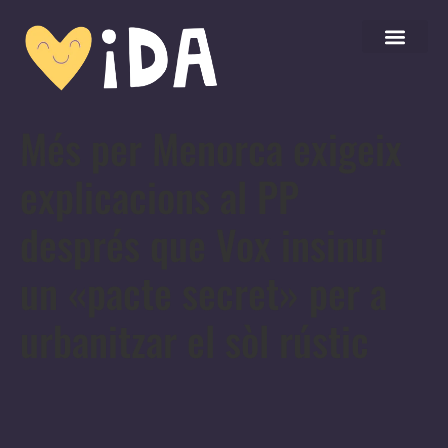
Més per Menorca exigeix
explicacions al PP
després que Vox insinuï
un «pacte secret» per a
urbanitzar el sòl rústic