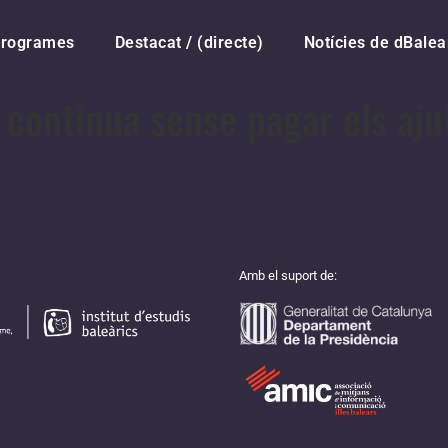
rogrames
Destacat / (directe)
Notícies de dBalea
continua sense pagar els ajut
Amb el suport de: