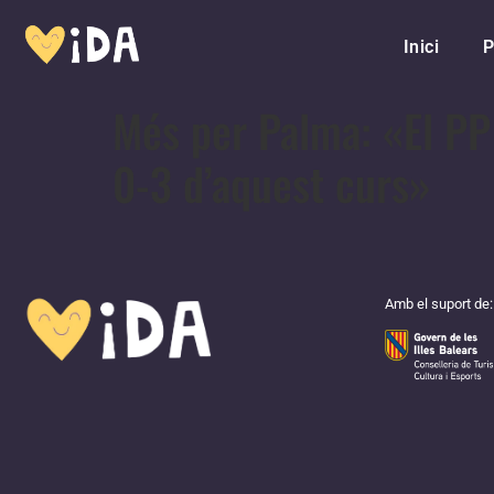
Inici
P
Més per Palma: «El PP 
0-3 d’aquest curs»
Amb el suport de: