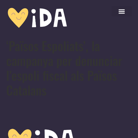
‘Països Espoliats’, la
campanya per denunciar
l’espoli fiscal als Països
Catalans