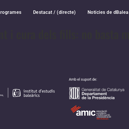
rogrames
Destacat / (directe)
Notícies de dBalea
i cura dels fills: no basta mi
Amb el suport de: