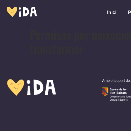
Inici
P
Permisos per naixement 
transformar
Amb el suport de: