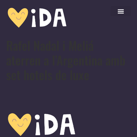
Rafel Nadal i Meliá
aterren a l’Argentina amb
set hotels de luxe