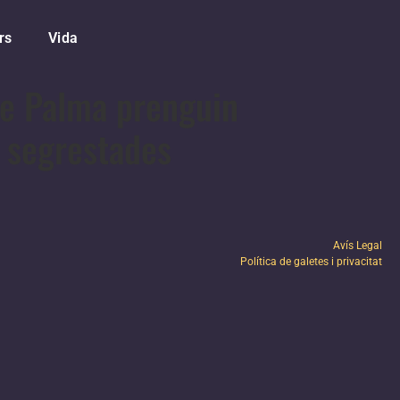
rs
Vida
de Palma prenguin
s segrestades
Avís Legal
Política de galetes i privacitat