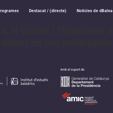
rogrames
Destacat / (directe)
Notícies de dBalea
n, el Consell i l’Ajuntament 
alliberi les tres mallorquine
Amb el suport de: