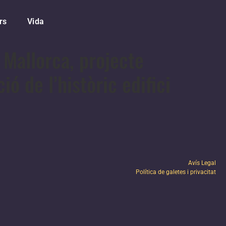
rs
Vida
e Mallorca, projecte
ó de l’històric edifici
Avís Legal
Política de galetes i privacitat