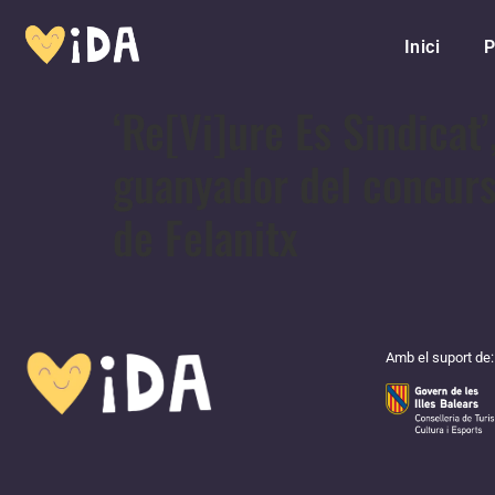
Inici
P
‘Re[Vi]ure Es Sindicat’
guanyador del concurs 
de Felanitx
Amb el suport de: