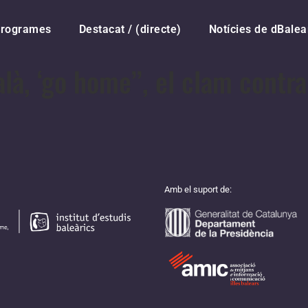
rogrames
Destacat / (directe)
Notícies de dBalea
alà, ‘go home’’, el clam contr
Amb el suport de: