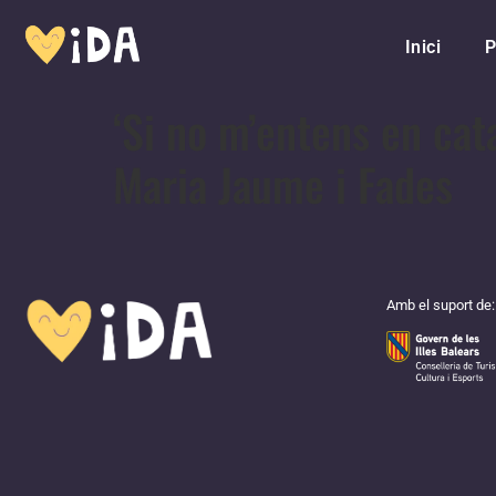
Inici
P
‘Si no m’entens en cat
Maria Jaume i Fades
Amb el suport de: