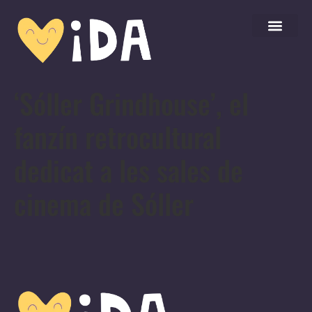
‘Sóller Grindhouse’, el
fanzín retrocultural
dedicat a les sales de
cinema de Sóller