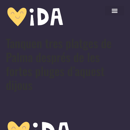
Tanquen tres platges de
Palma després de les
fortes pluges d’aquest
dijous