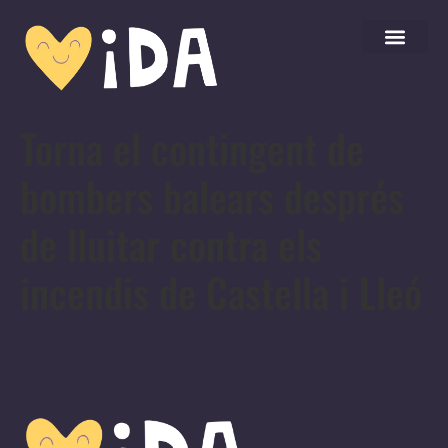
Torna el contingent de
bombers balears després
de lluitar contra els
incendis de Castella i Lleó