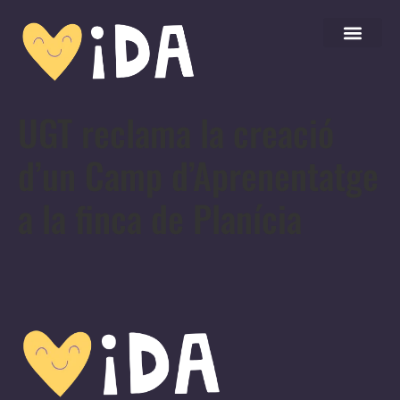
UGT reclama la creació
d’un Camp d’Aprenentatge
a la finca de Planícia