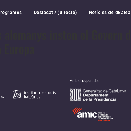
rogrames
Destacat / (directe)
Notícies de dBalea
s alemanys insten el Govern d
 a Europa
Amb el suport de: