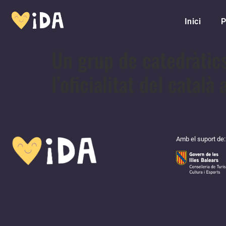
Inici
P
Un grup de catedràtic
l’oficialitat del català
Amb el suport de: