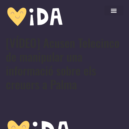
[VÍDEO] Acusen Telecinco
de manipular una
informació sobre els
creuers a Palma