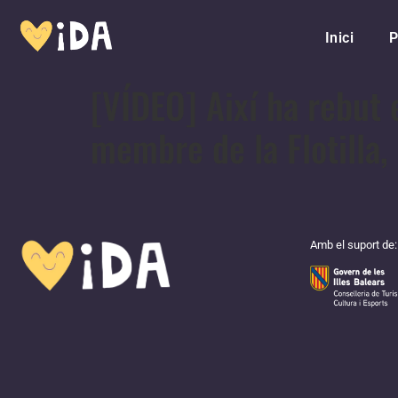
Inici
P
[VÍDEO] Així ha rebut 
membre de la Flotilla, 
Amb el suport de: