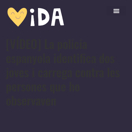
[VÍDEO] La policia
espanyola identifica dos
joves i carrega contra les
persones que ho
observaven