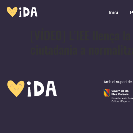
Inici
P
[VÍDEO] L’IEE llença la
ciutadania a normalitz
Amb el suport de: