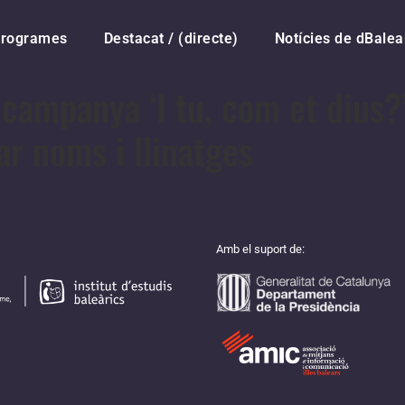
rogrames
Destacat / (directe)
Notícies de dBalea
 campanya ‘I tu, com et dius?’
ar noms i llinatges
Amb el suport de: