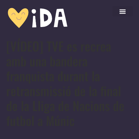
[VÍDEO] TVE es recrea
amb una bandera
franquista durant la
retransmissió de la final
de la Lliga de Nacions de
futbol a Múnic