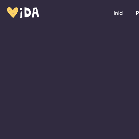
Inici
P