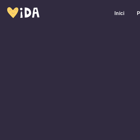
Inici
P